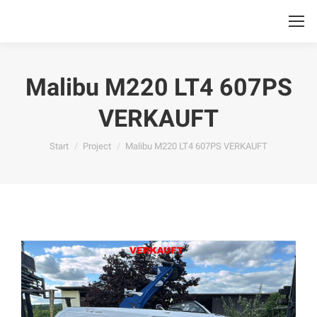
Malibu M220 LT4 607PS
VERKAUFT
Sie befinden sich hier:
Start
Project
Malibu M220 LT4 607PS VERKAUFT