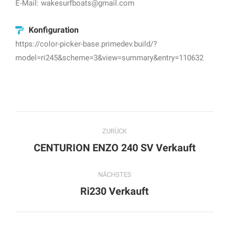
E-Mail: wakesurfboats@gmail.com
Konfiguration
https://color-picker-base.primedev.build/?
model=ri245&scheme=3&view=summary&entry=110632
Project
ZURÜCK
navigation
Previous
CENTURION ENZO 240 SV Verkauft
project:
NÄCHSTES
Next
Ri230 Verkauft
project: