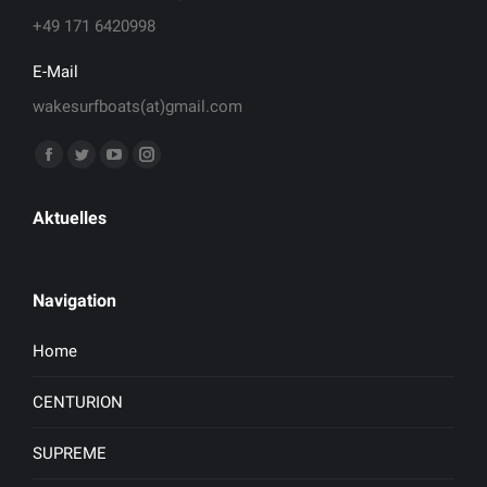
+49 171 6420998
E-Mail
wakesurfboats(at)gmail.com
Finden Sie uns auf:
Facebook
Twitter
YouTube
Instagram
page
page
page
page
Aktuelles
opens
opens
opens
opens
in
in
in
in
new
new
new
new
Navigation
window
window
window
window
Home
CENTURION
SUPREME