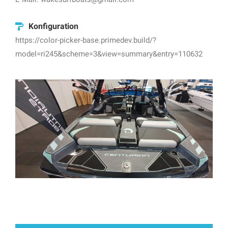
Konfiguration
https://color-picker-base.primedev.build/?
model=ri245&scheme=3&view=summary&entry=110632