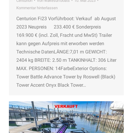
Centurion
Von
wakesurfboats
10. Mai 2023
Kommentar hinterlassen
Centurion Fi23 Vorführboot: Verkauf ab August
2023 Neupreis 233.400 € Sonderpreis
169.900 € (incl. Zoll, Fracht und MwSt) Trailer
kann gegen Aufpreis mit erworben werden
Technische DatenLÄNGE:7,01 m GEWICHT:
2404 kg BREITE: 2.50 m TANKINHALT: 306 Liter
MAX. PERSONEN: 14FarbeExterior Options:
Tower Battle Advance Tower by Roswell (Black)
Tower Accent Onyx Black Tower…