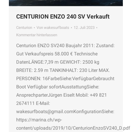
CENTURION ENZO 240 SV Verkauft
Centurion
Von
wakesurfboats
12. Juli 2023
Kommentar hinterlassen
Centurion ENZO SV240 Baujahr 2011: Zustand:
Gut Verkaufspreis 58.000 € Technische
DatenLÄNGE:7,39 m GEWICHT: 2500 kg
BREITE: 2.59 m TANKINHALT: 230 Liter MAX.
PERSONEN: 16FarbeSiehe:VerfügbarGebraucht
Boot Verfügbar sofortAusstattungSiehe:
AnsprechparterJürgen Eiselt Mobil: +49 821
2674111 E-Mail:
wakesurfboats@gmail.comKonfigurationSiehe:
https://marina.ch/wp-
content/uploads/2019/10/CenturionEnzoSV240_D.pdf