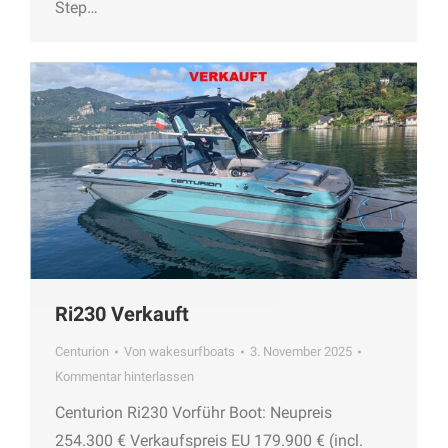
Step…
Ri230 Verkauft
Centurion
Von
wakesurfboats
3. November 2025
Kommentar hinterlassen
Centurion Ri230 Vorführ Boot: Neupreis
254.300 € Verkaufspreis EU 179.900 € (incl.