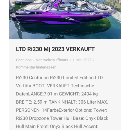
LTD Ri230 Mj 2023 VERKAUFT
Centurion
Von
wakesurfboats
1. Mai 2023
Kommentar hinterlassen
Ri230 Centurion Ri230 Limited Edition LTD
Vorführ BOOT: VERKAUFT Technische
DatenLÄNGE:7,01 m GEWICHT: 2404 kg
BREITE: 2.59 m TANKINHALT: 306 Liter MAX.
PERSONEN: 14FarbeExterior Options: Tower:
Ri230 Dropzone Tower Hull Base: Onyx Black
Hull Main Front: Onyx Black Hull Accent: